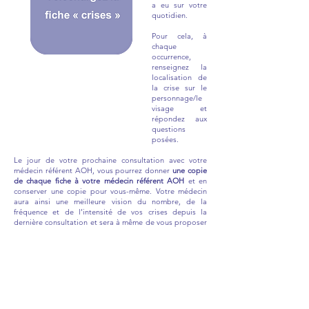
a eu sur votre
quotidien.
Pour cela, à
chaque
occurrence,
renseignez la
localisation de
la crise sur le
personnage/le
visage et
répondez aux
questions
posées.
Le jour de votre prochaine consultation avec votre
médecin référent AOH, vous pourrez donner
une copie
de chaque fiche à votre médecin référent AOH
et en
conserver une copie pour vous-même. Votre médecin
aura ainsi une meilleure vision du nombre, de la
fréquence et de l’intensité de vos crises depuis la
dernière consultation et sera à même de vous proposer
une modification de prise en charge si cela s’avérait
nécessaire.