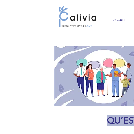
ACCUEIL
QU’ES