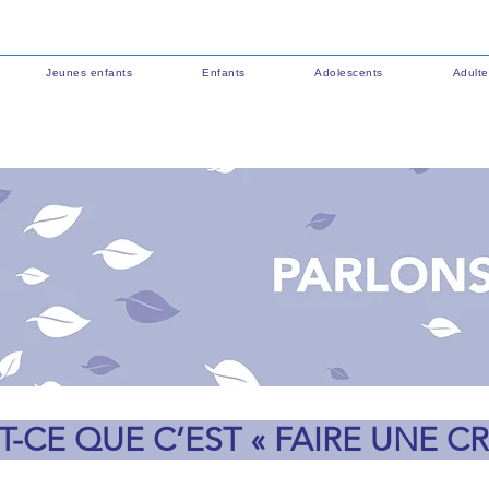
Jeunes enfants
Enfants
Adolescents
Adulte
T-CE QUE C’EST « FAIRE UNE CRI