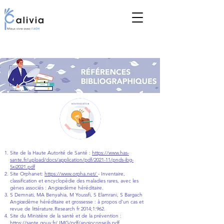
Site de la Haute Autorité de Santé :
https://www.has-
sante.fr/upload/docs/application/pdf/2021-11/pnds-ibg-
5xi2021.pdf
Site Orphanet:
https://www.orpha.net/
- Inventaire,
classification et encyclopédie des maladies rares, avec les
gènes associés : Angiœdème héréditaire.
S Demnati, MA Benyahia, M Youssfi, S Elamrani, S Bargach
Angiœdème héréditaire et grossesse : à propos d’un cas et
revue de littérature.Research fr 2014;1:962.
Site du Ministère de la santé et de la prévention :
https://sante.gouv.fr/
IMG/pdf/angioconseils.pdf.