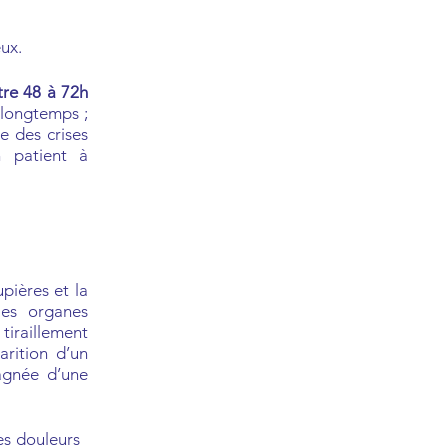
ux.
re 48 à 72h
 longtemps ;
ce des crises
n patient à
upières et la
les organes
iraill
ement
rition d’un
agnée d’une
des douleurs