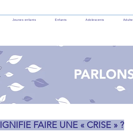
Jeunes enfants
Enfants
Adolescents
Adulte
GNIFIE FAIRE UNE « CRISE » ?