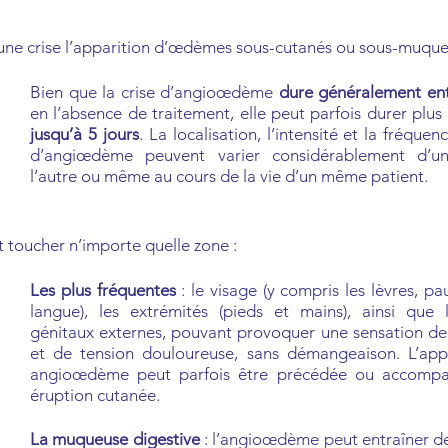
une crise l’apparition d’œdèmes sous-cutanés ou sous-muque
Bien
que la crise d’angioœdème
dure généralement ent
en l’ab
sence de traitement, elle peut parfois durer plus
ju
squ’à
5 jours
. La localisation, l’intensité et la fréquen
d’angiœdème peuvent varier considérablement d’u
l’autre ou même au cou
rs de la vie d’un même patient.
t toucher n’importe quelle zone :
Les plus fréquentes
: le visage (y compris les lèvres, pa
langue), les extrémités (pieds et mains), ainsi que 
génitaux externes, pouvant provoquer u
ne sensation de t
et de tension douloureuse, sans démangeaison. L’appa
angioœdème
peut parfois être précédée ou accomp
éruption cutanée.
La muqueuse digestive
: l’angioœdème peut entraîner 