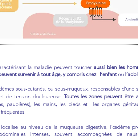
caractérisant la maladie peuvent toucher
aussi bien les hom
euvent survenir à tout âge, y compris chez l’enfant
ou
l’ado
’œdèmes sous-cutanés, ou sous-muqueux, responsables d’une 
t et de tension douloureuse.
Toutes les zones peuvent être a
res, paupières), les mains, les pieds et les organes génit
 fréquentes.
e localise au niveau de la muqueuse digestive, l’œdème p
abdominales intenses, souvent accompagnées de nau