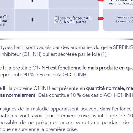
ypes I et II sont causés par des anomalies du gène SERPING
nhibiteur (C1-INH) qui est sécrétée par le foie (1) :
e I
: la protéine C1-INH
est fonctionnelle mais produite en qua
 représente 90 % des cas d’AOH-C1-INH.
 II
: la protéine C1-INH est présente en
quantité normale, mai
pas normalement
. Cela constitue 10 % des cas d’AOH-C1-INH
 signes de la maladie apparaissent souvent dans l’enfance 
patients vont avoir leur première crise avant l’âge de 10 
possible de ne présenter aucun symptôme pendant de 
 que ne survienne la première crise.