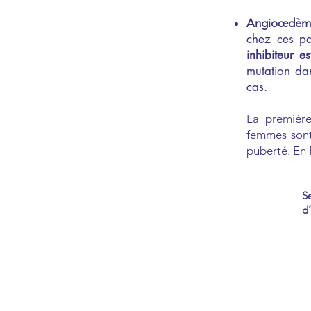
Angioœdè
chez ces pa
inhibiteur e
mutation dan
cas.
La première
femmes sont
puberté. En F
S
d’