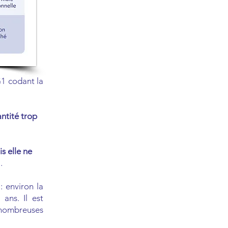
1 codant la
ntité trop
s elle ne
.
: environ la
ans. Il est
nombreuses