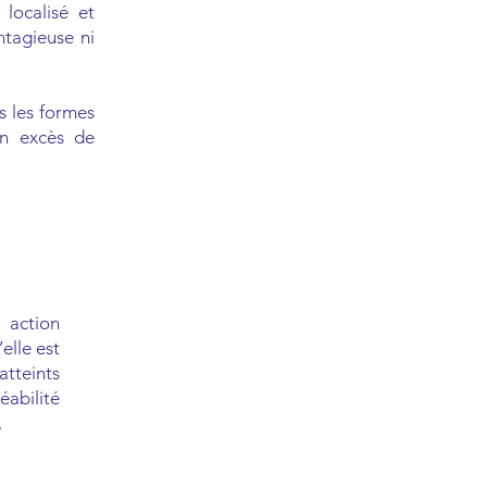
localisé et
ntagieuse ni
s les formes
un excès de
 action
elle est
atteints
abilité
.