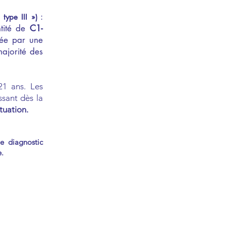
:
type III »)
ntité de
C1-
sée par une
ajorité des
21 ans. Les
sant dès la
tuation.
le diagnostic
e.