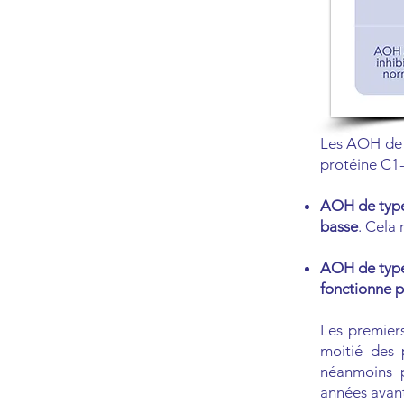
Les AOH de t
protéine C1-I
AOH de typ
basse
. Cela
AOH de type
fonctionne 
Les premiers
moitié des 
néanmoins 
années avant