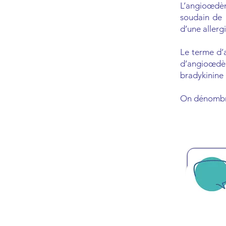
L’angioœdèm
soudain de 
d’une allergi
Le terme d’
d’angioœdè
bradykinine 
On dénombre 