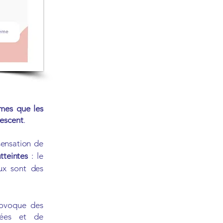
mes que les
lescent
.
sensation de
tteintes
: le
aux sont des
rovoque des
sées et de