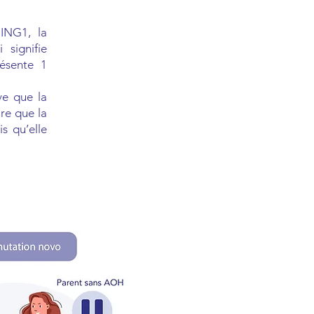
ING1, la
 signifie
ésente 1
.
ve que la
ire que la
s qu’elle