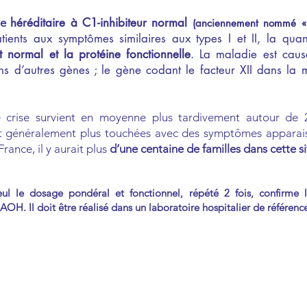
héréditaire à C1-inhibiteur normal
me
(anciennement nommé « 
tients aux symptômes similaires aux types I et II, la qua
st normal et la protéine fonctionnelle
. La maladie est cau
s d’autres gènes ; le gène codant le facteur XII dans la m
 crise survient en moyenne plus tardivement autour de 
 généralement plus touchées avec des symptômes apparais
rance, il y aurait plus
d’une centaine de familles dans cette si
eu
l le dosage pondéral et fonctionnel, répété 2 fois, confirme 
AOH. Il doit être réalisé dans un laboratoire hospitalier de référenc