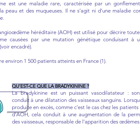
e est une maladie rare, caractérisée par un gonflement 
la peau et des muqueuses. Il ne s’agit ni d’une maladie co
e.
angioœdème héréditaire (AOH) est utilisé pour décrire toute
me causées par une mutation génétique conduisant à 
(voir encadré).
environ 1 500 patients atteints en France (1).
QU’EST-CE QUE LA BRADYKININE ?
La bradykinine est un puissant vasodilatateur : son
conduit à une dilatation des vaisseaux sanguins. Lorsqu’
produite en excès, comme c’est le cas chez les patients 
d’AOH, cela conduit à une augmentation de la permé
des vaisseaux, responsable de l’apparition des œdèmes