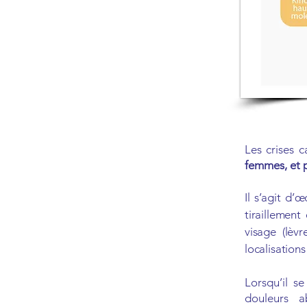
Les crises 
femmes, et p
Il s’agit d
tiraillemen
visage (lèv
localisations
Lorsqu’il s
douleurs 