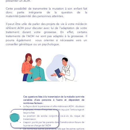
présenter un AOH.
Cette possibilité de transmet
tre la mutation à son enfant fait
donc partie intégrante de la question de la
maternité/paternité des personnes atteintes.
Il peut être utile de parler des projets de vie à votre médecin
référent AOH pour discuter avec lui de l’adaptation de votre
traitement durant votre grossesse. En effet, certains
traitements de l’AOH ne sont pas adaptés à la grossesse. Il
pourra également vous orienter si nécessaire vers un
conseiller génétique ou un psychologue
.
Ces questions liées à la transmission de la maladie sont très
variables d’une personne à l’autre et dépendent de
nombreux facteurs :
La façon dont la personne vit elle-même son AOH : douleurs
physiques, niveau d’angoisse, soutien reçu par l’entourage et
les proches
La position de son/sa conjoint.e vis-à-vis du risque de
transmission
L’espoir porté par les parents dans l’amélioration future de
la prise en charge de l’AOH
De nombreux autres paramètres tels que les autres options