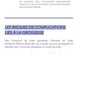
de parentalité (don d’ovocytes/de spermatozoïdes,
adoption) ou encore l’émergence de structures de soutien
psychologique adaptées
LES RISQUES DE COMPLICATIONS
LIÉS À LA GROSSESSE
Dès l’annonce de votre grossesse, informez en votre
médecin référent AOH afin qu’il puisse vous accompagner et
planifier avec vous une grossesse en toute sécurité.
Lors de la grossesse, la femme produit de plus grandes
quantités d’œstrogènes. Dans l’AOH, cette augmentation des
taux d’œstrogènes favorise l’augmentation de production de
bradykinine et par conséquent le risque d’occurrence d’une
crise. La grossesse nécessite dans ce cas une surveillance
attentive.
Lors de l’accouchement, un traitement prophylactique par
concentré de C1-INH, pourrait vous être administré.
PRECEDENT
SUIVANT