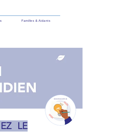
s
Familles & Aidants
EZ LE