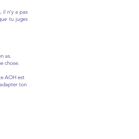
 il n’y a pas
que tu juges
n as.
ue chose.
iste AOH est
a adapter ton