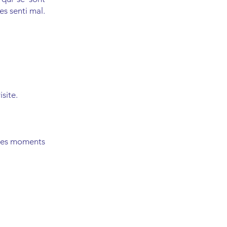
s senti mal.
isite.
 les moments