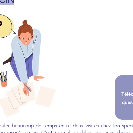
CIN
couler beaucoup de temps entre deux visites chez ton spéc
e jusqu'à un an. C’est normal d’oublier certaines choses