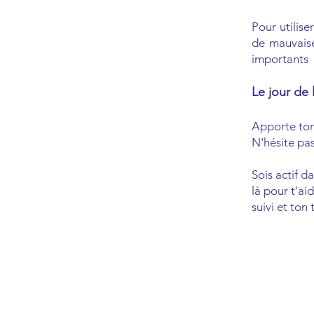
Pour utilise
de mauvaise
importants
Le jour de l
Apporte ton 
N'hésite pa
Sois actif d
là pour t'ai
suivi et ton