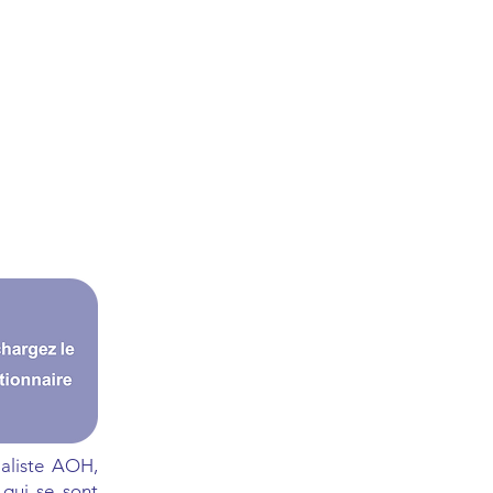
ialiste AOH,
 qui se sont