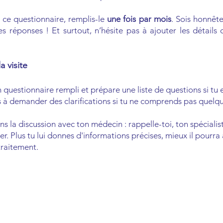
r ce questionnaire, remplis-le
une fois par mois
. Sois honnête,
s réponses ! Et surtout, n’hésite pas à ajouter les détails 
a visite
questionnaire rempli et prépare une liste de questions si tu e
s à demander des clarifications si tu ne comprends pas quelq
ans la discussion avec ton médecin : rappelle-toi, ton spécial
der. Plus tu lui donnes d'informations précises, mieux il pourr
 traitement.