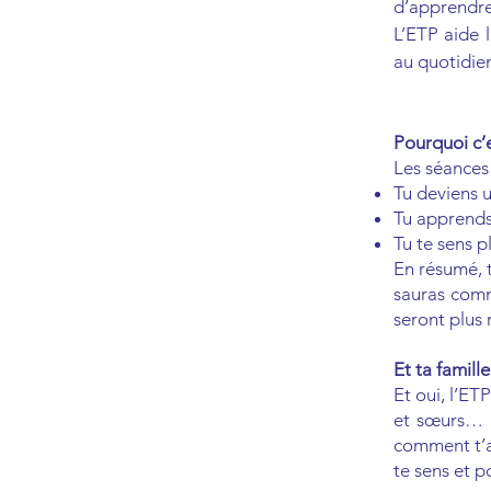
d’apprendr
L’ETP aide 
au quotidien.
Pourquoi c’
Les séances
Tu deviens 
Tu apprends 
Tu te sens p
En résumé, t
sauras comm
seront plus 
Et ta famille
Et oui, l’ET
et sœurs… I
comment t’a
te sens et p