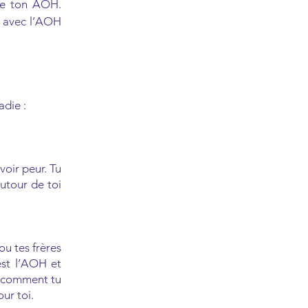
re ton AOH.
e avec l’AOH
adie :
voir peur. Tu
utour de toi
ou tes frères
est l’AOH et
e comment tu
ur toi.