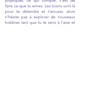
physiques, ce qui compte, c’est de
faire ce que tu aimes. Les loisirs sont là
pour te détendre et t’amuser, alors
n’hésite pas à explorer de nouveaux
hobbies tant que tu te sens à l’aise et
en sécurité.
Garde quand même ces quelques
conseils en tête : (faire une icône pour
les 3 points ci-dessous)
Toujours avoir ton traitement
: que tu
sois à l’école, en voyage scolaire ou en
sortie avec un groupe, assure-toi
d’avoir ton traitement à portée de
main.
Informer les adultes autour de toi
:
explique à ton professeur, ton coach
ou les responsables de l’activité
comment ils peuvent t’aider si tu as
besoin.
Ecoute ton corps et n’hésite pas à