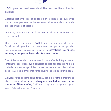
L’AOH peut se manifester de différentes manières chez les
patients.
Certains patients très angoissés par le risque de survenue
d’une crise peuvent se limiter volontairement dans leur vie
professionnelle et sociale.
D’autres, au contraire, ont le sentiment de vivre une vie tout
à fait normale.
Que vous soyez atteint d’AOH, seul ou entouré de votre
famille ou de proches, que vous soyez un parent ou proche
accompagnant un patient, vous avez
développé, au fil des
années, votre propre façon de vivre avec l’AOH.
Être à l’écoute de votre ressenti, connaître la fréquence et
l’intensité des crises, avoir conscience des répercussions de la
maladie sur votre quotidien, vous permettra de mieux vivre
avec l’AOH et d’améliorer votre qualité de vie au jour le jour.
Calivia® vous accompagne tout au long de votre parcours de
vie. Il vous aide,
avant chaque consultation avec votre
médecin référent AOH
, à définir ce qu’il est important pour
vous d’aborder lors de l’entretien.
Pour que chaque consultation avec votre médecin référent
AOH et l’équipe qui vous prend en charge soit riche en
échanges constructifs qui vous aideront, l’une après l’autre, à
mieux vivre avec l’AOH.