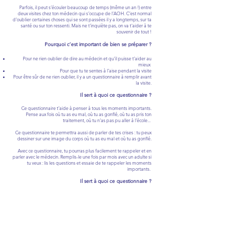
Parfois, il peut s’écouler beaucoup de temps (même un an !) entre
deux visites chez ton médecin qui s’occupe de l’AOH. C’est normal
d’oublier certaines choses qui se sont passées il y a longtemps, sur ta
santé ou sur ton ressenti. Mais ne t'inquiète pas, on va t'aider à te
souvenir de tout !
Pourquoi c’est important de bien se préparer ?
Pour ne rien oublier de dire au médecin et qu’il puisse t’aider au
mieux
Pour que tu te sentes à l’aise pendant la visite
Pour être sûr de ne rien oublier, il y a un questionnaire à remplir avant
la visite.
Il sert à quoi ce questionnaire ?
Ce questionnaire t’aide à penser à tous les moments importants.
Pense aux fois où tu as eu mal, où tu as gonflé, où tu as pris ton
traitement, où tu n’as pas pu aller à l’école...
Ce questionnaire te permettra aussi de parler de tes crises : tu peux
dessiner sur une image du corps où tu as eu mal et où tu as gonflé.
Avec ce questionnaire, tu pourras plus facilement te rappeler et en
parler avec le médecin. Remplis-le une fois par mois avec un adulte si
tu veux : lis les questions et essaie de te rappeler les moments
importants.
Il sert à quoi ce questionnaire ?