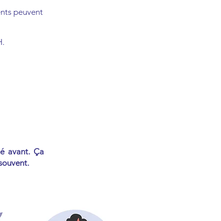
ents peuvent
H.
sé avant. Ça
souvent.