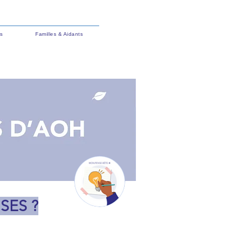
s
Familles & Aidants
SES ?