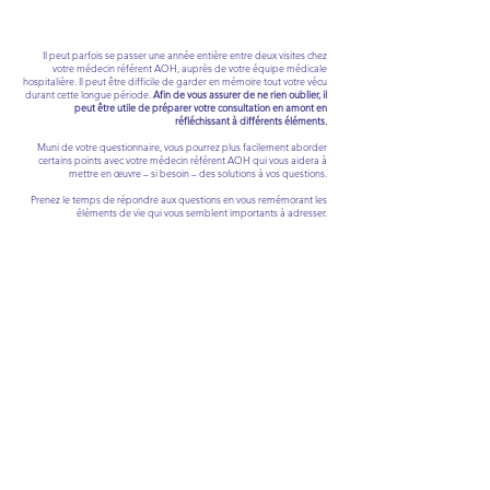
Il peut parfois se passer une année entière entre deux visites chez
votre médecin référent AOH, auprès de votre équipe médicale
hospitalière. Il peut être difficile de garder en mémoire tout votre vécu
durant cette longue période.
Afin de vous assurer de ne rien oublier, il
peut être utile de préparer votre consultation en amont en
réfléchissant à différents éléments.
Muni de votre questionnaire, vous pourrez plus facilement aborder
certains points avec votre médecin référent AOH qui vous aidera à
mettre en œuvre – si besoin – des solutions à vos questions.
Prenez le temps de répondre aux questions en vous remémorant les
éléments de vie qui vous semblent importants à adresser.